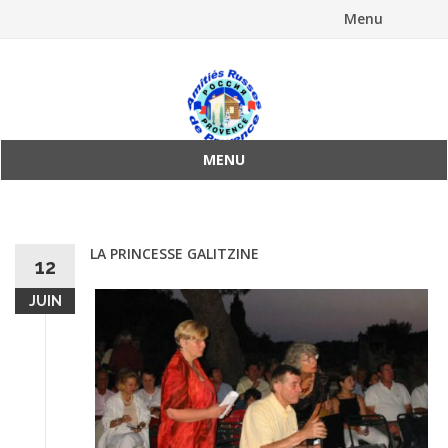
Menu
Aller
au
contenu
MENU
Aller
au
contenu
LA PRINCESSE GALITZINE
12
JUIN