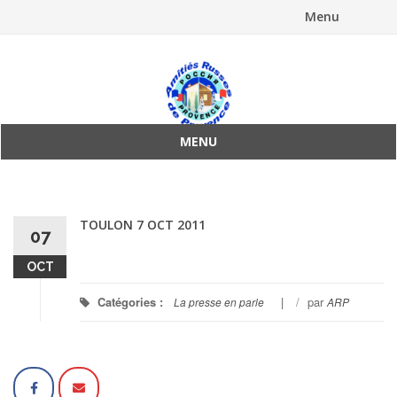
Menu
Aller
au
contenu
MENU
Aller
au
contenu
TOULON 7 OCT 2011
07
OCT
Catégories :
/
par
La presse en parle
ARP