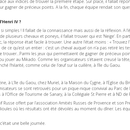
ce aux indices de trouver la première étape. Sur place, il fallait répo
our gagner de précieux points. A la fin, chaque équipe rendait son que
’Henri IV ?
 simples ! Il fallait de la connaissance mais aussi de la réflexion. A l
e plusieurs chevaux et poneys, il fallait trouver qui est ‘Neige’. En par
 la réponse était facile à trouver. Une autre l’était moins : « Trouvez l’
e ce qu’est un entier : c’est un cheval auquel on n’a pas retiré les tes
t le trouver…Parmi les jeux qui permettaient de gagner de précieux point
ou jouer au Mikado. Comme les organisateurs s’étaient creusé la tête, i
ché l’hilarité, comme celui de l’œuf sur la cuillère, à l’île du Gaou.
ine, à L’île du Gaou, chez Muriel, à la Maison du Cygne, à l’Eglise du Br
anisateurs se sont retrouvés pour un pique-nique convivial au Parc de 
 l’Office de Tourisme de Sanary, à la Collégiale St Pierre et à ND de 
tif Russe offert par l’association Amitiés Russes de Provence et son Pr
llioules où les résultats ont été dévoilés au moment du dîner. Les éq
c’était une belle journée.