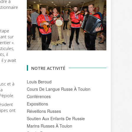
ndre à
stionnaire
’étape
tant sur
entier ».
ticules,
s, il
l y avait
NOTRE ACTIVITÉ
Louis Beroud
usc et à
Cours De Langue Russe À Toulon
la
Pépiole.
Conférences
Expositions
ésident
uipes ont
Réveillons Russes
Soutien Aux Enfants De Russie
Marins Russes À Toulon