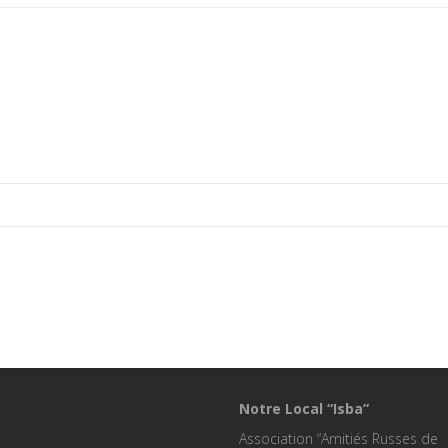
Notre Local “Isba”
Association “Amitiés Russes de