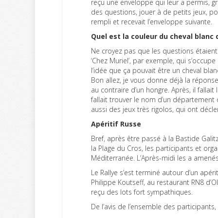
reçu une enveloppe qui leur a permis, grâ
des questions, jouer à de petits jeux, p
rempli et recevait l’enveloppe suivante.
Quel est la couleur du cheval blanc d
Ne croyez pas que les questions étaient si
‘Chez Muriel’, par exemple, qui s’occupe d
l’idée que ça pouvait être un cheval blanc,
Bon allez, je vous donne déjà la réponse d
au contraire d’un hongre. Après, il fallai
fallait trouver le nom d’un département 
aussi des jeux très rigolos, qui ont déclen
Apéritif Russe
Bref, après être passé à la Bastide Galitz
la Plage du Cros, les participants et org
Méditerranée. L’Après-midi les a amenés à
Le Rallye s’est terminé autour d’un apéri
Philippe Koutseff, au restaurant RN8 d’O
reçu des lots fort sympathiques.
De l’avis de l’ensemble des participants, 