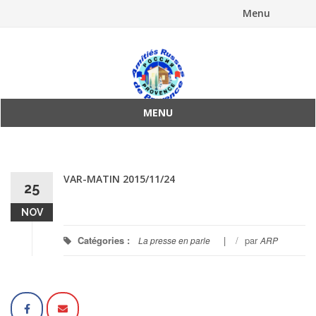
Menu
Aller
au
contenu
MENU
Aller
au
contenu
VAR-MATIN 2015/11/24
25
NOV
Catégories :
/
par
La presse en parle
ARP