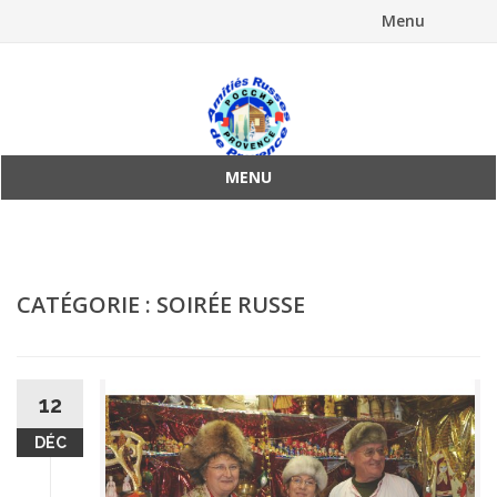
Menu
Aller
au
contenu
MENU
Aller
au
contenu
CATÉGORIE :
SOIRÉE RUSSE
12
DÉC