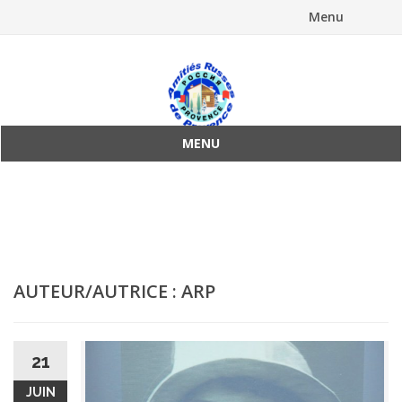
Menu
Aller
au
contenu
MENU
Aller
au
contenu
AUTEUR/AUTRICE :
ARP
21
JUIN